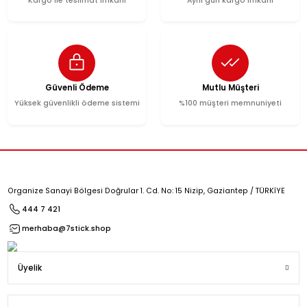
Türkiye'nin her yerine
Hızlı Teslimat
Kargo ile teslimat imkanı
Aynı gün kargo imkanı
Güvenli Ödeme
Mutlu Müşteri
Yüksek güvenlikli ödeme sistemi
%100 müşteri memnuniye
Organize Sanayi Bölgesi Doğrular 1. Cd. No: 15 Nizip, Gaziantep / TÜRK
444 7 421
merhaba@7stick.shop