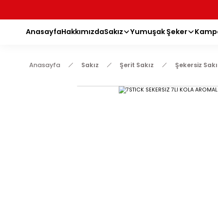
Anasayfa
Hakkımızda
Sakız
Yumuşak Şeker
Anasayfa
Sakız
Şerit Sakız
Şekers