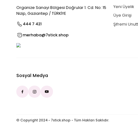
Üyel
Yeni 
Organize Sanayi Bölgesi Doğrular 1. Cd. No: 15
Nizip, Gaziantep / TÜRKİYE
Üye Gi
444 7 421
Şifre
merhaba@7stick.shop
Sosyal Medya