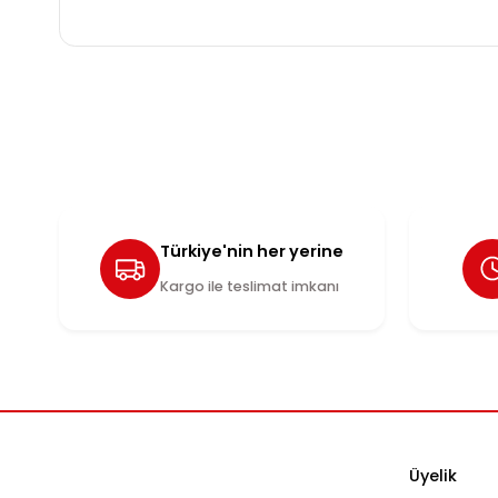
Efsaneleşmiş bir lezzet şimdi sakız formunda! Kola a
birleşen tatlı ve ferah aroması, enerjik bir çiğneme
Display içerisinde toplam 24 paket sakız bulunmakt
Bu ürünün fiyat bilgisi, resim, ürün açıklamalarında ve
Görüş ve önerileriniz için teşekkür ederiz.
Ürün resmi kalitesiz, bozuk veya görüntülenemiyor.
Ürün açıklamasında eksik bilgiler bulunuyor.
Ürün bilgilerinde hatalar bulunuyor.
Ürün fiyatı diğer sitelerden daha pahalı.
Türkiye'nin her yerine
Bu ürüne benzer farklı alternatifler olmalı.
Kargo ile teslimat imkanı