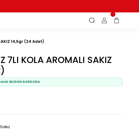
OLA AROMALI SAKIZ 14,5gr (24 Adet)
EKERSIZ 7LI KOLA AROMALI S
24 Adet)
nde sipariş verirseniz BUGÜN KARGODA