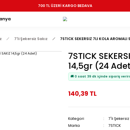
700 TL ÜZERİ KARGO BEDAVA
Kampanya
iz Sakız
7'li Şekersiz Sakız
7STICK SEKERSIZ 7LI K
7STICK S
14,5gr (
🚚 0 saat 39 dk içi
140,39 TL