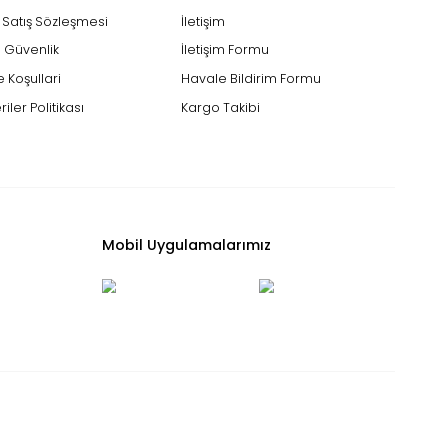
Alışveriş
Yardım
Mesafeli Satış Sözleşmesi
İletişim
Gizlilik ve Güvenlik
İletişim Formu
İptal İade Koşullari
Havale Bildirim For
Kişisel Veriler Politikası
Kargo Takibi
n!
Mobil Uygulamalarımız